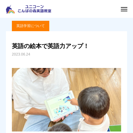
ブログ
英語学習について
英語の絵本で英語力アップ！
HOME
英語学習について
無料体験申込
アクセス
英語の絵本で英語力アップ！
2023.06.24
友だち追加
メール
HOME
教室案内
クラス紹介
講師紹介
ブログ