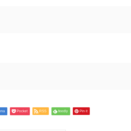
ena
Pocket
RSS
feedly
Pin it